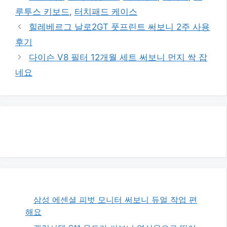
고
그
루투스 키보드
,
터치패드 케이스
리
힐레베르그 날로2GT 풋프린트 써보니 2주 사용
후기
다이슨 V8 필터 12개월 세트 써보니 먼지 싹 잡
네요
삼성 에센셜 피벗 모니터 써보니 듀얼 작업 편
해요