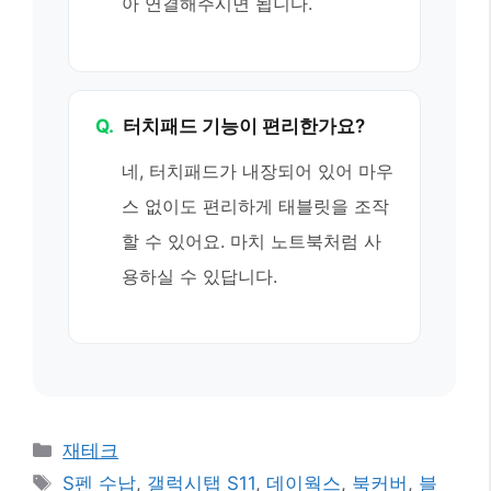
아 연결해주시면 됩니다.
Q.
터치패드 기능이 편리한가요?
네, 터치패드가 내장되어 있어 마우
스 없이도 편리하게 태블릿을 조작
할 수 있어요. 마치 노트북처럼 사
용하실 수 있답니다.
카
재테크
테
태
S펜 수납
,
갤럭시탭 S11
,
데이웍스
,
북커버
,
블