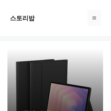
컨
텐
츠
스토리밥
메
로
건
너
뉴
뛰
기