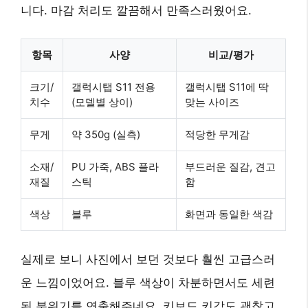
니다. 마감 처리도 깔끔해서 만족스러웠어요.
항목
사양
비교/평가
크기/
갤럭시탭 S11 전용
갤럭시탭 S11에 딱
치수
(모델별 상이)
맞는 사이즈
무게
약 350g (실측)
적당한 무게감
소재/
PU 가죽, ABS 플라
부드러운 질감, 견고
재질
스틱
함
색상
블루
화면과 동일한 색감
실제로 보니 사진에서 보던 것보다 훨씬 고급스러
운 느낌이었어요. 블루 색상이 차분하면서도 세련
된 분위기를 연출해주네요. 키보드 키감도 괜찮고,