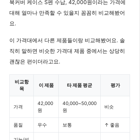
북커버 케이스 S펜 수납, 42,000원이라는 가격에
대해 얼마나 만족할 수 있을지 꼼꼼히 비교해봤어
요.
이 가격대에서 다른 제품들이랑 비교해봤어요. 솔
직히 말하면 비슷한 가격대 제품 중에서는 상당히
괜찮은 편이더라고요.
비교항
이 제품
타 제품 평균
평가
목
42,000
40,000~50,000
가격
비슷
원
원
품질
우수
보통
↑ 좋음
기능/성