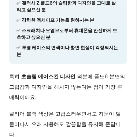
✅
갤럭시 Z 폴드6의 슬림함과 디자인을 그대로 살
리고 싶으신 분
✅
강력한 맥세이프 기능을 원하시는 분
✅
스크래치나 오염으로부터 휴대폰을 안전하게 보
호하고 싶으신 분
✅
투명 케이스의 변색이나 황변 현상이 걱정되시는
분
특히
초슬림 에어스킨 디자인
덕분에 폴드6 본연의
그립감과 디자인을 해치지 않는다는 점이 가장 큰
매력이에요.
클리어 블랙 색상은 고급스러우면서도 지문이 덜
묻어나서 오래 사용해도 깔끔함을 유지해 준답니
다.