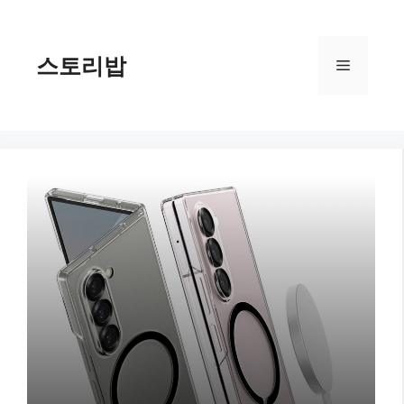
컨
텐
츠
스토리밥
메
로
건
너
뉴
뛰
기