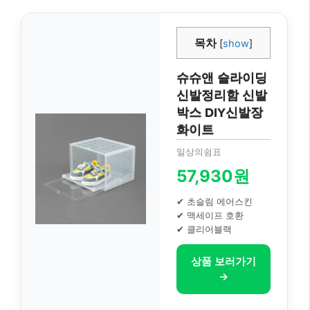
목차
[
show
]
슈슈앤 슬라이딩
신발정리함 신발
박스 DIY신발장
화이트
일상의쉼표
57,930원
✔ 초슬림 에어스킨
✔ 맥세이프 호환
✔ 클리어블랙
상품 보러가기
→