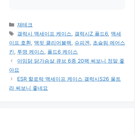
카
재테크
테
태
갤럭시 맥세이프 케이스
,
갤럭시Z 폴드6
,
맥세
고
그
이프 호환
,
맥핏 클리어블랙
,
슈피겐
,
초슬림 에어스
리
킨
,
투명 케이스
,
폴드6 케이스
아임닭 닭가슴살 큐브 6종 20팩 써보니 정말 좋
아요
ESR 할로락 맥세이프 케이스 갤럭시S26 울트
라 써보니 좋네요