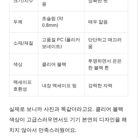
크기/치수
정확한 핏
용
초슬림 (약
두께
매우 얇음
0.8mm)
고품질 PC (폴리카
단단하고 매끄러
소재/재질
보네이트)
움
투명하면서 은은
색상
클리어 블랙
한 블랙 톤
맥세이프
내장 맥세이프 링
강력한 자력
호환성
실제로 보니까 사진과 똑같더라고요.
클리어 블랙
색상
이 고급스러우면서도 기기 본연의 디자인을 해
치지 않아서 만족스러웠어요.