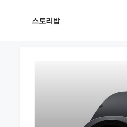
컨
텐
츠
스토리밥
로
건
너
뛰
기