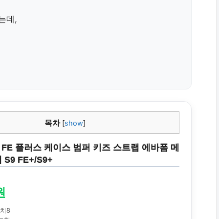
는데,
서
목차
[
show
]
 FE 플러스 케이스 범퍼 키즈 스트랩 에바폼 메
S9 FE+/S9+
원
워치8