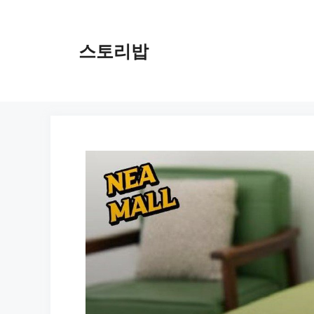
컨
텐
츠
스토리밥
로
건
너
뛰
기