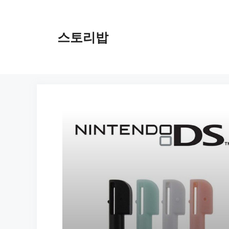
컨
텐
츠
스토리밥
로
건
너
뛰
기