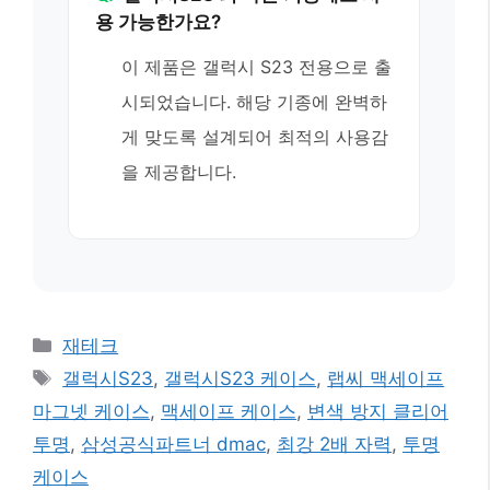
용 가능한가요?
이 제품은 갤럭시 S23 전용으로 출
시되었습니다. 해당 기종에 완벽하
게 맞도록 설계되어 최적의 사용감
을 제공합니다.
카
재테크
테
태
갤럭시S23
,
갤럭시S23 케이스
,
랩씨 맥세이프
고
그
마그넷 케이스
,
맥세이프 케이스
,
변색 방지 클리어
리
투명
,
삼성공식파트너 dmac
,
최강 2배 자력
,
투명
케이스