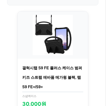
갤럭시탭 S9 FE 플러스 케이스 범퍼
키즈 스트랩 에바폼 메가윙 블랙, 탭
S9 FE+/S9+
스냅케이스
30,000원