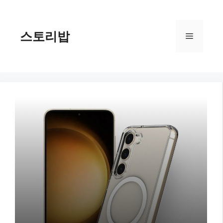
컨
텐
츠
스토리밥
메
로
건
너
뉴
뛰
기