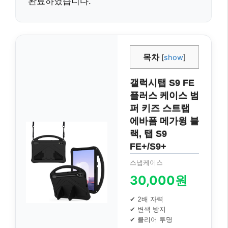
완료하였습니다.
목차
[
show
]
갤럭시탭 S9 FE
플러스 케이스 범
퍼 키즈 스트랩
에바폼 메가윙 블
랙, 탭 S9
FE+/S9+
스냅케이스
30,000원
✔ 2배 자력
✔ 변색 방지
✔ 클리어 투명