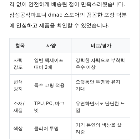
격 없이 안전하게 배송된 점이 만족스러웠습니다.
삼성공식파트너 dmac 스토어의 꼼꼼한 포장 덕분
에 안심하고 제품을 확인할 수 있었습니다.
항목
사양
비교/평가
자력
일반 맥세이프
강력한 자력
으로 부착력
강도
대비 2배
우수 예상
변색
오랫동안 투명함
유지
특수 코팅 적용
방지
기대
소재/
TPU, PC, 마그
유연하면서도
단단한 느
재질
넷
낌
기기 본연의 색상
을 살
색상
클리어 투명
려줌