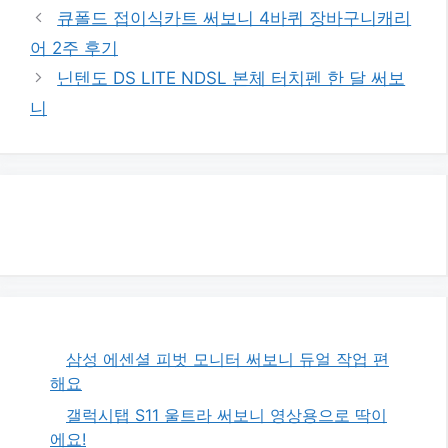
큐폴드 접이식카트 써보니 4바퀴 장바구니캐리
어 2주 후기
닌텐도 DS LITE NDSL 본체 터치펜 한 달 써보
니
삼성 에센셜 피벗 모니터 써보니 듀얼 작업 편
해요
갤럭시탭 S11 울트라 써보니 영상용으로 딱이
에요!