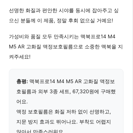
선명한 화질
과
편안한 시야
를 동시에 잡아주고 싶
으신 분들께 이 제품, 정말 후회 없으실 거예요!
가성비
와
품질
모두 만족시키는
맥북프로14 M4
M5 AR 고화질 액정보호필름
으로 소중한 맥북을 지
켜주세요!
총평:
맥북프로14 M4 M5 AR 고화질 액정보
호필름과 외부 3종 세트, 67,320원에 구매했
어요.
액정 보호필름은
화질 저하 없이 선명하고,
지문 방지 효과도 뛰어나요.
부착도 어렵지
않아서 만족스러워요.