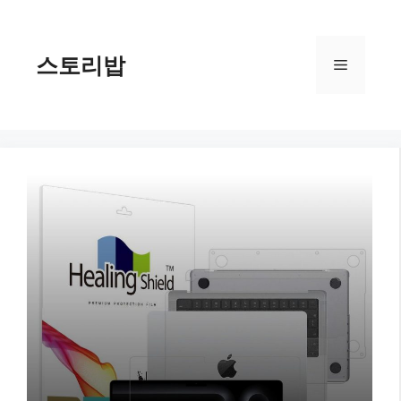
컨
텐
츠
스토리밥
메
로
건
너
뉴
뛰
기