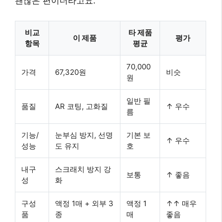
괜찮은 편이더라고요.
비교
타 제품
이 제품
평가
항목
평균
70,000
가격
67,320원
비슷
원
일반 필
품질
AR 코팅, 고화질
↑ 우수
름
기능/
눈부심 방지, 선명
기본 보
↑ 우수
성능
도 유지
호
내구
스크래치 방지 강
보통
↑ 좋음
성
화
구성
액정 1매 + 외부 3
액정 1
↑↑ 매우
품
종
매
좋음