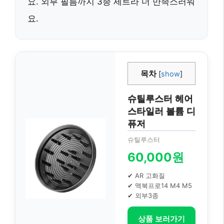
요. 외부 필름까지 3종 세트라 더 만족스러워
요.
목차
[
show
]
슈틸루스터 헤어
스타일러 볼륨 디
퓨저
슈틸루스터
60,000원
✔ AR 고화질
✔ 맥북프로14 M4 M5
✔ 외부3종
상품 보러가기