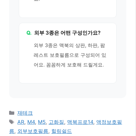
Q.
외부 3종은 어떤 구성인가요?
외부 3종은 맥북의 상판, 하판, 팜
레스트 보호필름으로 구성되어 있
어요. 꼼꼼하게 보호해 드릴게요.
카
재테크
테
태
AR
,
M4
,
M5
,
고화질
,
맥북프로14
,
액정보호필
고
그
름
,
외부보호필름
,
힐링쉴드
리