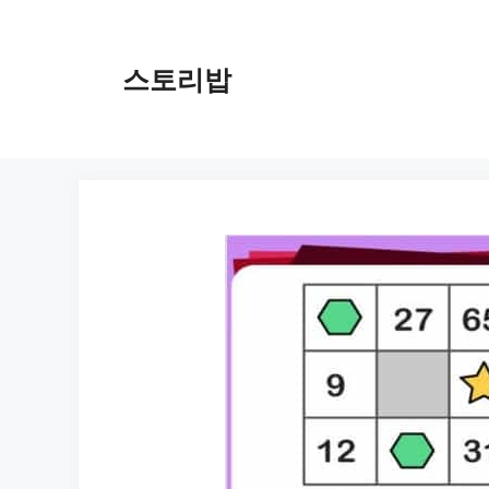
컨
텐
츠
스토리밥
로
건
너
뛰
기