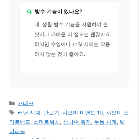
Q.
방수 기능이 있나요?
네, 생활 방수 기능을 지원하여 손
씻기나 가벼운 비 정도는 괜찮아요.
하지만 수영이나 샤워 시에는 착용
하지 않는 것이 좋아요.
카
재테크
테
태
러닝 시계
,
만보기
,
샤오미 미밴드 10
,
샤오미 스
고
그
마트밴드
,
스마트워치
,
심박수 측정
,
운동 시계
,
웨
리
어러블