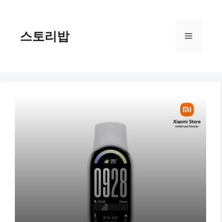
컨
텐
츠
스토리밥
메
로
건
너
뉴
뛰
기