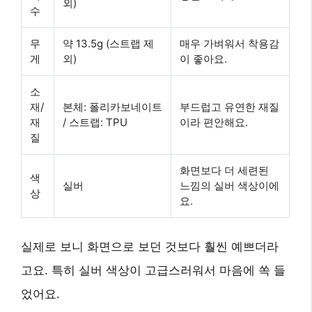
외)
수
무
약 13.5g (스트랩 제
매우 가벼워서 착용감
게
외)
이 좋아요.
소
재/
본체: 폴리카보네이트
부드럽고 유연한 재질
재
/ 스트랩: TPU
이라 편안해요.
질
화면보다 더 세련된
색
실버
느낌의 실버 색상이에
상
요.
실제로 보니 화면으로 보던 것보다 훨씬 예쁘더라
고요. 특히 실버 색상이 고급스러워서 마음에 쏙 들
었어요.