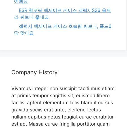
예뻐요
ESR 할로락 맥세이프 케이스 갤럭시S26 울트
라 써보니 좋네요
갤럭시 맥세이프 케이스 초슬림 써보니, 폴드6
딱 맞아요
Company History
Vivamus integer non suscipit taciti mus etiam
at primis tempor sagittis sit, euismod libero
facilisi aptent elementum felis blandit cursus
gravida sociis erat ante, eleifend lectus
nullam dapibus netus feugiat curae curabitur
est ad. Massa curae fringilla porttitor quam