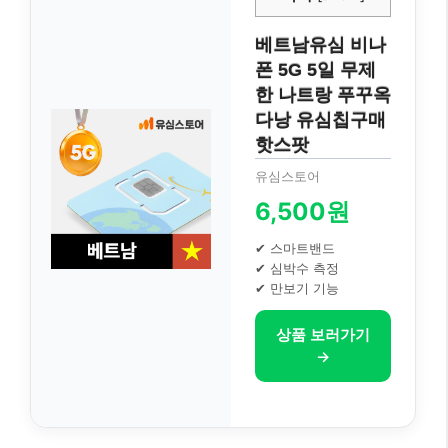
베트남유심 비나
폰 5G 5일 무제
한 나트랑 푸꾸옥
다낭 유심칩구매
핫스팟
유심스토어
6,500원
✔ 스마트밴드
✔ 심박수 측정
✔ 만보기 기능
상품 보러가기
→