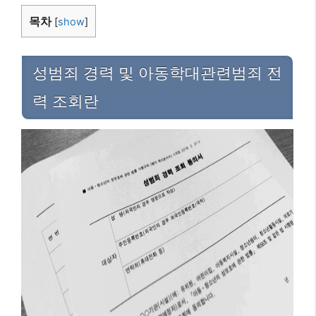
목차
[
show
]
성범죄 경력 및 아동학대관련범죄 전
력 조회란