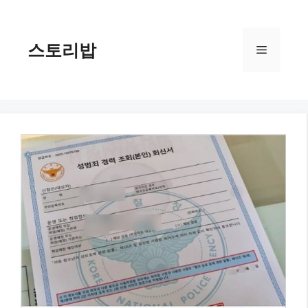
컨
텐
츠
스토리밥
메
로
건
너
뉴
뛰
기