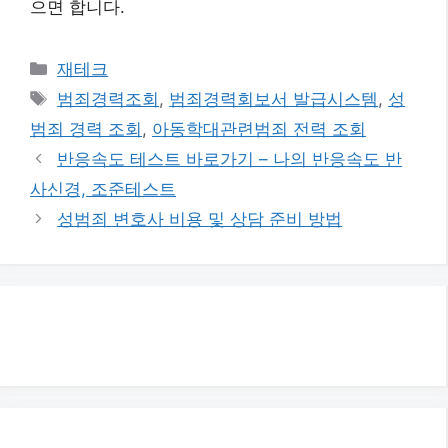
으면 합니다.
카
재테크
테
태
범죄경력조회
,
범죄경력회보서 발급시스템
,
성
고
그
범죄 경력 조회
,
아동학대관련범죄 전력 조회
리
반응속도 테스트 바로가기 – 나의 반응속도 반
사신경, 조준테스트
성범죄 변호사 비용 및 상담 준비 방법