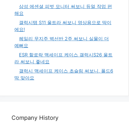
삼성 에센셜 피벗 모니터 써보니 듀얼 작업 편
해요
갤럭시탭 S11 울트라 써보니 영상용으로 딱이
에요!
헤일리 무지주 벽선반 2주 써보니 실물이 더
예뻐요
ESR 할로락 맥세이프 케이스 갤럭시S26 울트
라 써보니 좋네요
갤럭시 맥세이프 케이스 초슬림 써보니, 폴드6
딱 맞아요
Company History