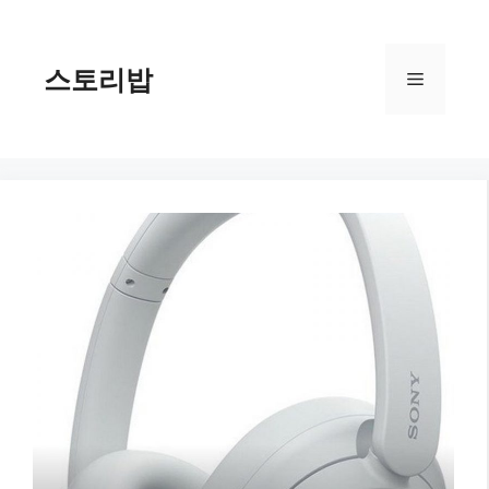
컨
텐
츠
스토리밥
메
로
건
너
뉴
뛰
기