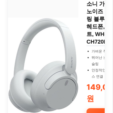
소니 가벼
노이즈 캔
링 블루투
헤드폰, 화
트, WH-
CH720N
가벼운 착용
뛰어난 노이즈
슬링
안정적인 블
스 연결
149,0
원