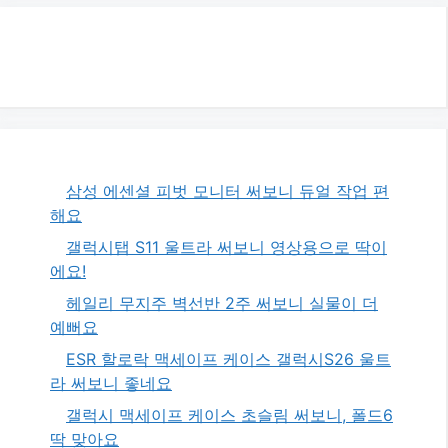
삼성 에센셜 피벗 모니터 써보니 듀얼 작업 편
해요
갤럭시탭 S11 울트라 써보니 영상용으로 딱이
에요!
헤일리 무지주 벽선반 2주 써보니 실물이 더
예뻐요
ESR 할로락 맥세이프 케이스 갤럭시S26 울트
라 써보니 좋네요
갤럭시 맥세이프 케이스 초슬림 써보니, 폴드6
딱 맞아요