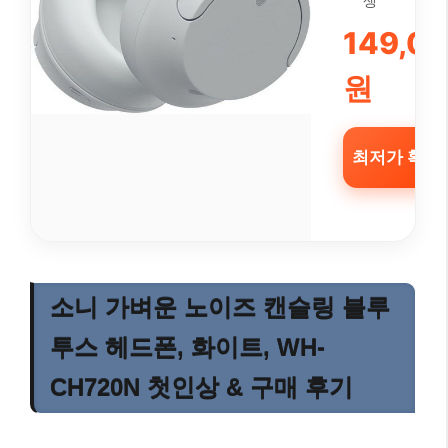
생
149,0
원
최저가 확인 
소니 가벼운 노이즈 캔슬링 블루
투스 헤드폰, 화이트, WH-
CH720N 첫인상 & 구매 후기