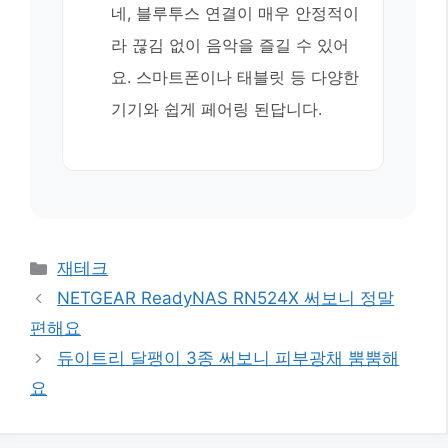
네, 블루투스 연결이 매우 안정적이
라 끊김 없이 음악을 즐길 수 있어
요. 스마트폰이나 태블릿 등 다양한
기기와 쉽게 페어링 된답니다.
카
재테크
테
NETGEAR ReadyNAS RN524X 써보니 정말
고
편해요
리
듀이트리 달팽이 3종 써보니 피부광채 뿜뿜해
요