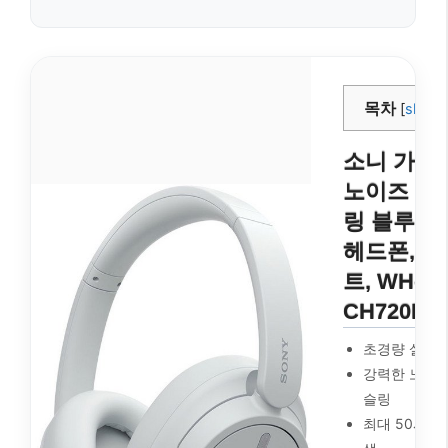
목차
[
show
]
소니 가벼
노이즈 캔
링 블루투
헤드폰, 화
트, WH-
CH720N
초경량 설계
강력한 노이즈
슬링
최대 50시간