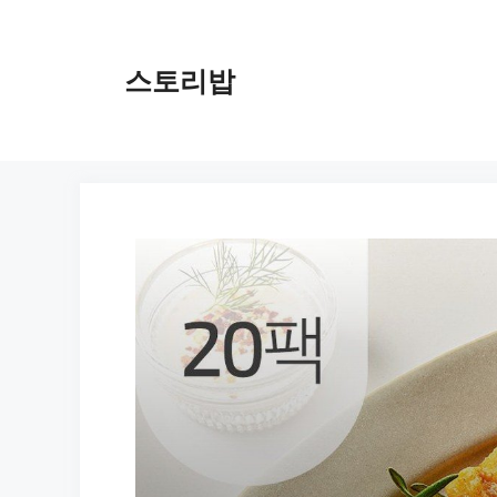
컨
텐
츠
스토리밥
로
건
너
뛰
기