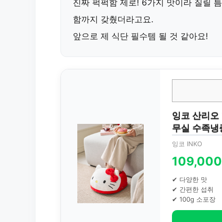
진짜 퍽퍽함 제로! 6가지 맛이라 질릴 
함까지 갖췄더라고요.
앞으로 제 식단 필수템 될 것 같아요!
잉코 산리오 
무실 수족냉
잉코 INKO
109,00
✔ 다양한 맛
✔ 간편한 섭취
✔ 100g 소포장