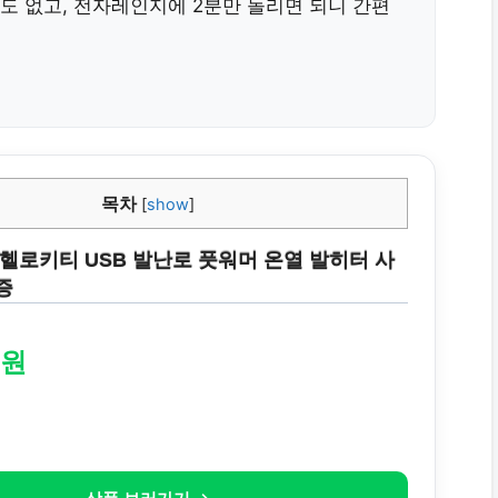
틈도 없고,
전자레인지에 2분만 돌리면 되니
간편
목차
[
show
]
헬로키티 USB 발난로 풋워머 온열 발히터 사
증
0원