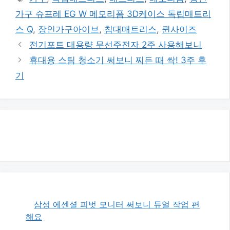
고
그
가구 슈프레 EG W 메모리폼 3D케이스 독립매트리
리
스 Q
,
장인가구아이브
,
침대매트리스
,
퀸사이즈
전기포트 대용량 무선주전자 2주 사용해보니
휴대용 스팀 청소기 써보니 찌든 때 싹! 3주 후
기
삼성 에센셜 피벗 모니터 써보니 듀얼 작업 편
해요