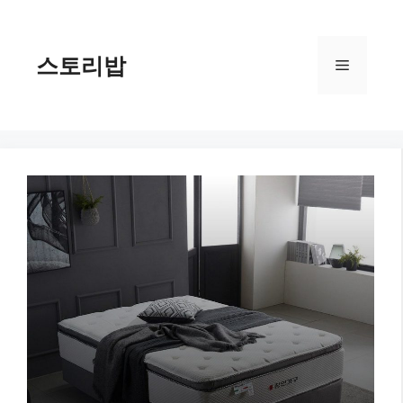
컨
텐
츠
스토리밥
메
로
건
너
뉴
뛰
기