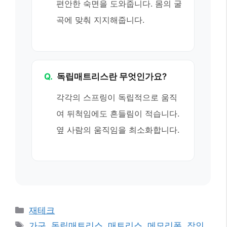
편안한 숙면을 도와줍니다. 몸의 굴
곡에 맞춰 지지해줍니다.
Q.
독립매트리스란 무엇인가요?
각각의 스프링이 독립적으로 움직
여 뒤척임에도 흔들림이 적습니다.
옆 사람의 움직임을 최소화합니다.
카
재테크
테
태
가구
,
독립매트리스
,
매트리스
,
메모리폼
,
장인