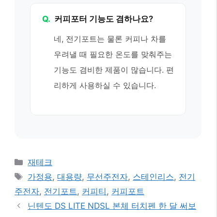
Q.
커피포터 기능도 겸하나요?
네, 전기포트는 물론 커피나 차를
우려낼 때 필요한 온도를 맞춰주는
기능도 겸비한 제품이 많습니다. 편
리하게 사용하실 수 있습니다.
카
재테크
테
태
가정용
,
대용량
,
무선주전자
,
스테인리스
,
전기
고
그
주전자
,
전기포트
,
커피티
,
커피포트
리
닌텐도 DS LITE NDSL 본체 터치펜 한 달 써보