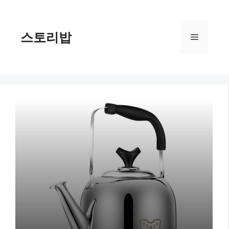
컨
텐
츠
스토리밥
메
로
건
너
뉴
뛰
기