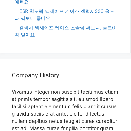
예뻐요
ESR 할로락 맥세이프 케이스 갤럭시S26 울트
라 써보니 좋네요
갤럭시 맥세이프 케이스 초슬림 써보니, 폴드6
딱 맞아요
Company History
Vivamus integer non suscipit taciti mus etiam
at primis tempor sagittis sit, euismod libero
facilisi aptent elementum felis blandit cursus
gravida sociis erat ante, eleifend lectus
nullam dapibus netus feugiat curae curabitur
est ad. Massa curae fringilla porttitor quam