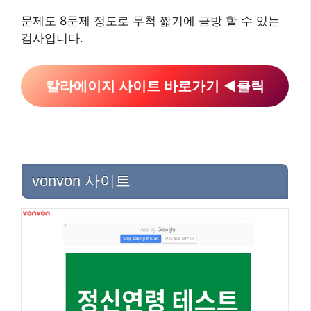
문제도 8문제 정도로 무척 짧기에 금방 할 수 있는
검사입니다.
칼라에이지 사이트 바로가기
◀︎클릭
vonvon 사이트