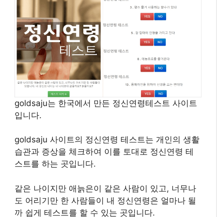
goldsaju는 한국에서 만든 정신연령테스트 사이트
입니다.
goldsaju 사이트의 정신연령 테스트는 개인의 생활
습관과 증상을 체크하여 이를 토대로 정신연령 테
스트를 하는 곳입니다.
같은 나이지만 애늙은이 같은 사람이 있고, 너무나
도 어리기만 한 사람들이 내 정신연령은 얼마나 될
까 쉽게 테스트를 할 수 있는 곳입니다.