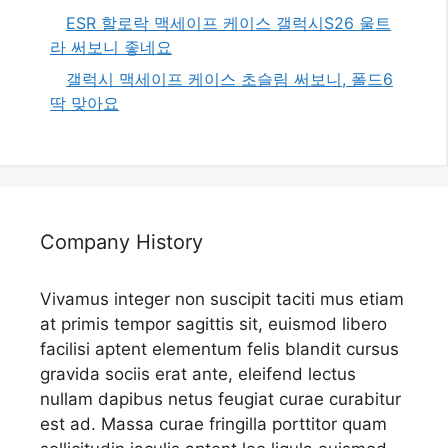
ESR 할로락 맥세이프 케이스 갤럭시S26 울트
라 써보니 좋네요
갤럭시 맥세이프 케이스 초슬림 써보니, 폴드6
딱 맞아요
Company History
Vivamus integer non suscipit taciti mus etiam
at primis tempor sagittis sit, euismod libero
facilisi aptent elementum felis blandit cursus
gravida sociis erat ante, eleifend lectus
nullam dapibus netus feugiat curae curabitur
est ad. Massa curae fringilla porttitor quam