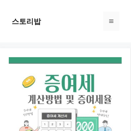
컨
텐
츠
스토리밥
메
로
건
너
뉴
뛰
기