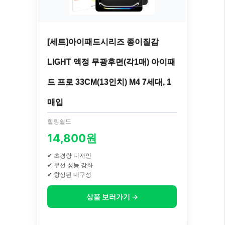
[세트]아이패드시리즈 종이질감
LIGHT 액정 무광후면(각1매) 아이패
드 프로 33CM(13인치) M4 7세대, 1
매입
힐링쉴드
14,800원
✔ 초경량 디자인
✔ 무선 성능 강화
✔ 향상된 내구성
상품 보러가기 →