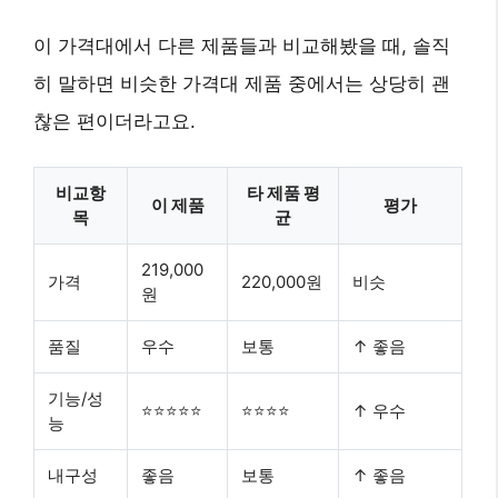
이 가격대에서 다른 제품들과 비교해봤을 때, 솔직
히 말하면 비슷한 가격대 제품 중에서는 상당히 괜
찮은 편이더라고요.
비교항
타 제품 평
이 제품
평가
목
균
219,000
가격
220,000원
비슷
원
품질
우수
보통
↑ 좋음
기능/성
⭐⭐⭐⭐⭐
⭐⭐⭐⭐
↑ 우수
능
내구성
좋음
보통
↑ 좋음