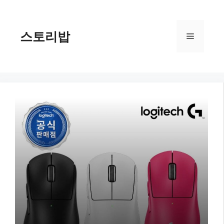
컨
텐
츠
스토리밥
메
로
건
너
뉴
뛰
기