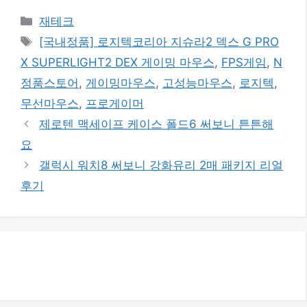
카
재테크
테
태
[국내정품] 로지텍코리아 지슈라2 덱스 G PRO
고
그
X SUPERLIGHT2 DEX 게이밍 마우스
,
FPS게임
,
N
리
정품스토어
,
게이밍마우스
,
고성능마우스
,
로지텍
,
무선마우스
,
프로게이머
제로텐 맥세이프 케이스 폴드6 써보니 튼튼해
요
갤럭시 워치8 써보니 강화유리 2매 패키지 리얼
후기