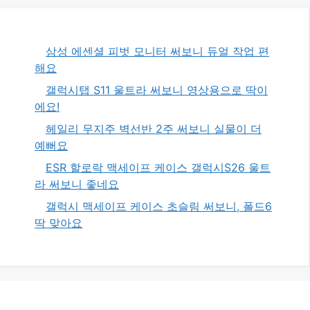
삼성 에센셜 피벗 모니터 써보니 듀얼 작업 편
해요
갤럭시탭 S11 울트라 써보니 영상용으로 딱이
에요!
헤일리 무지주 벽선반 2주 써보니 실물이 더
예뻐요
ESR 할로락 맥세이프 케이스 갤럭시S26 울트
라 써보니 좋네요
갤럭시 맥세이프 케이스 초슬림 써보니, 폴드6
딱 맞아요