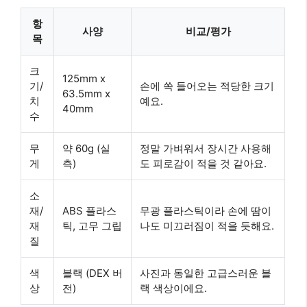
항
사양
비교/평가
목
크
125mm x
기/
손에 쏙 들어오는 적당한 크기
63.5mm x
치
예요.
40mm
수
무
약 60g (실
정말 가벼워서 장시간 사용해
게
측)
도 피로감이 적을 것 같아요.
소
재/
ABS 플라스
무광 플라스틱이라 손에 땀이
재
틱, 고무 그립
나도 미끄러짐이 적을 듯해요.
질
색
블랙 (DEX 버
사진과 동일한 고급스러운 블
상
전)
랙 색상이에요.