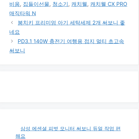
그
비움
,
집들이선물
,
청소기
,
캐치웰
,
캐치웰 CX PRO
리
매직타워 N
붐치키 프리미엄 아기 세탁세제 2개 써보니 좋
네요
PD3.1 140W 충전기 여행용 접지 멀티 초고속
써보니
삼성 에센셜 피벗 모니터 써보니 듀얼 작업 편
해요