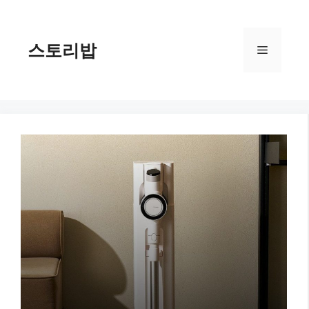
컨
텐
츠
스토리밥
메
로
건
너
뉴
뛰
기