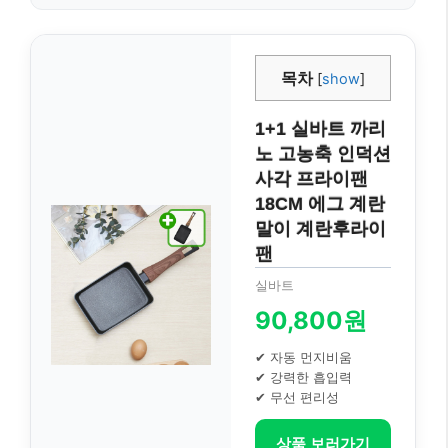
목차
[
show
]
1+1 실바트 까리
노 고농축 인덕션
사각 프라이팬
18CM 에그 계란
말이 계란후라이
팬
실바트
90,800원
✔ 자동 먼지비움
✔ 강력한 흡입력
✔ 무선 편리성
상품 보러가기