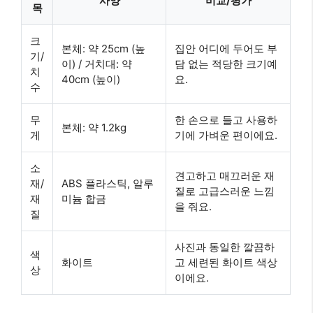
사양
비교/평가
목
크
본체: 약 25cm (높
집안 어디에 두어도 부
기/
이) / 거치대: 약
담 없는 적당한 크기예
치
40cm (높이)
요.
수
무
한 손으로 들고 사용하
본체: 약 1.2kg
게
기에 가벼운 편이에요.
소
견고하고 매끄러운 재
재/
ABS 플라스틱, 알루
질로 고급스러운 느낌
재
미늄 합금
을 줘요.
질
사진과 동일한 깔끔하
색
화이트
고 세련된 화이트 색상
상
이에요.