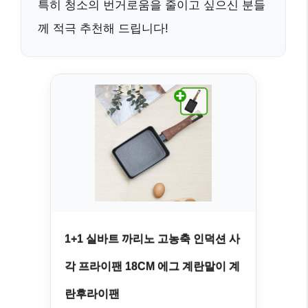
특히 청소의 번거로움을 줄이고 싶으신 분들
께
적극 추천
해 드립니다!
1+1 실바트 까리노 고농축 인덕션 사
각 프라이팬 18CM 에그 계란말이 계
란후라이팬