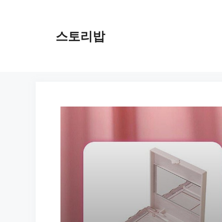
컨
텐
츠
스토리밥
로
건
너
뛰
기