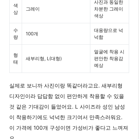
사진과 동일한
색
그레이
차분한 그레이
상
색상
수
대용량으로 넉
100개
량
넉함
얼굴에 착용 시
형
새부리형, L(대형)
편안한 착용감
태
예상
실제로 보니까 사진이랑 똑같더라고요. 새부리형
디자인이라 답답함 없이 편안하게 착용할 수 있을
것 같은 기대감이 들었어요. L 사이즈라 성인 남성
이 착용하기에도 넉넉한 크기여서 만족스러워요.
이 가격에 100개 구성이면 가성비가 좋다고 느껴져
요.