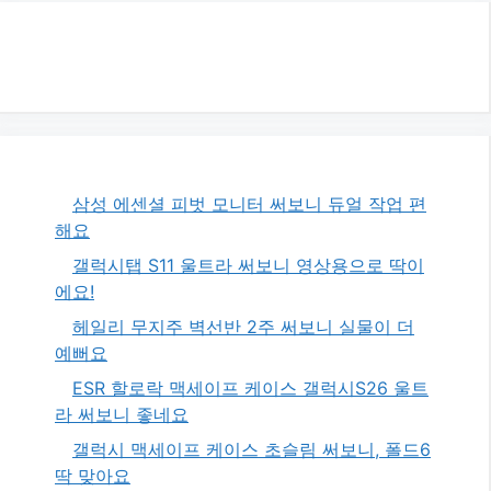
삼성 에센셜 피벗 모니터 써보니 듀얼 작업 편
해요
갤럭시탭 S11 울트라 써보니 영상용으로 딱이
에요!
헤일리 무지주 벽선반 2주 써보니 실물이 더
예뻐요
ESR 할로락 맥세이프 케이스 갤럭시S26 울트
라 써보니 좋네요
갤럭시 맥세이프 케이스 초슬림 써보니, 폴드6
딱 맞아요