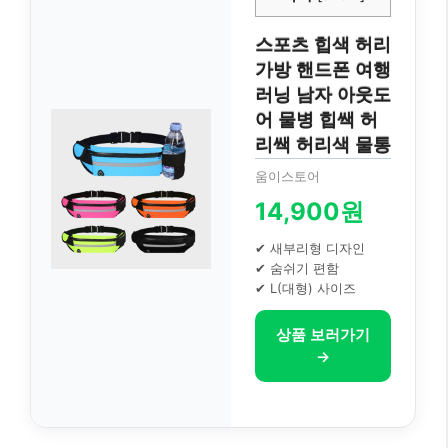
스포츠 힙색 허리
가방 핸드폰 여행
러닝 남자 아웃도
어 물병 힙쌕 허
리쌕 허리색 물통
움이스토어
14,900원
✔ 새부리형 디자인
✔ 숨쉬기 편함
✔ L(대형) 사이즈
상품 보러가기
→