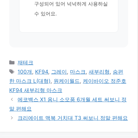
구성되어 있어 넉넉하게 사용하실
수 있어요.
카
재테크
테
태
100개
,
KF94
,
그레이
,
마스크
,
새부리형
,
숨편
고
그
한 마스크 L(대형)
,
원케이월드
,
케이바이오 정준호
리
KF94 새부리형 마스크
에코백스 X1 옴니 소모품 6개월 세트 써보니 정
말 편해요
크리에이트 맥북 거치대 T3 써보니 정말 편해요