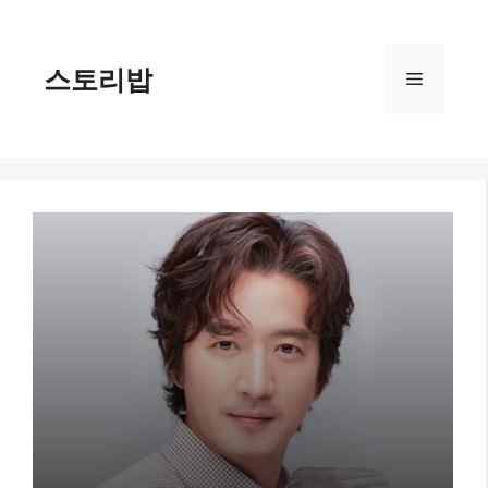
컨
텐
츠
스토리밥
메
로
건
너
뉴
뛰
기