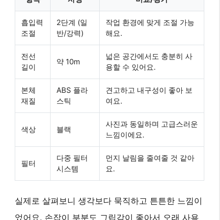
흡입력
2단계 (일
작업 환경에 맞게 조절 가능
조절
반/강력)
해요.
전선
넓은 공간에서도 충분히 사
약 10m
길이
용할 수 있어요.
본체
ABS 플라
견고하고 내구성이 좋아 보
재질
스틱
여요.
사진과 동일하며 고급스러운
색상
블랙
느낌이에요.
다중 필터
먼지 날림을 줄여줄 것 같아
필터
시스템
요.
실제로 살펴보니 생각보다 묵직하고 튼튼한 느낌이
었어요. 손잡이 부분도 그립감이 좋아서 오래 사용