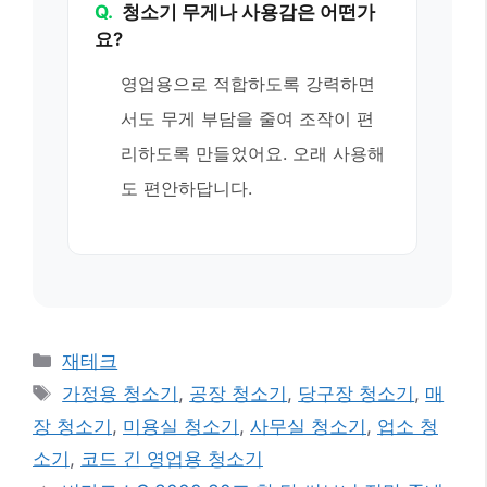
Q.
청소기 무게나 사용감은 어떤가
요?
영업용으로 적합하도록 강력하면
서도 무게 부담을 줄여 조작이 편
리하도록 만들었어요. 오래 사용해
도 편안하답니다.
카
재테크
테
태
가정용 청소기
,
공장 청소기
,
당구장 청소기
,
매
고
그
장 청소기
,
미용실 청소기
,
사무실 청소기
,
업소 청
리
소기
,
코드 긴 영업용 청소기