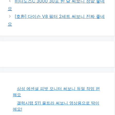
비타도스C 3000 30포 한 달 써보니 정말 좋네
요
[호환] 다이슨 V8 필터 2세트 써보니 진짜 좋네
요
삼성 에센셜 피벗 모니터 써보니 듀얼 작업 편
해요
갤럭시탭 S11 울트라 써보니 영상용으로 딱이
에요!