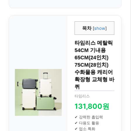
목차
[
show
]
타임리스 메탈릭
54CM 기내용
65CM(24인치)
75CM(28인치)
수화물용 캐리어
확장형 교체형 바
퀴
타임리스
131,800원
✔ 강력한 흡입력
✔ 다용도 활용
✔ 업소 특화