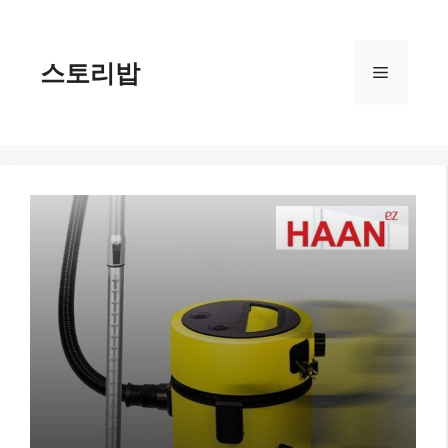
컨
텐
츠
스토리밥
메
로
건
너
뉴
뛰
기