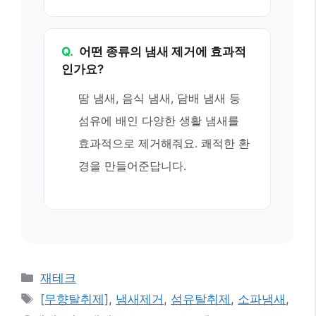
Q.
어떤 종류의 냄새 제거에 효과적
인가요?
땀 냄새, 음식 냄새, 담배 냄새 등
섬유에 배인 다양한 생활 냄새를
효과적으로 제거해줘요. 쾌적한 환
경을 만들어준답니다.
카
재테크
테
태
[무향탈취제]
,
냄새제거
,
섬유탈취제
,
소파냄새
,
고
그