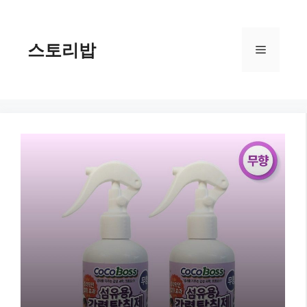
컨
텐
츠
스토리밥
메
로
건
너
뉴
뛰
기