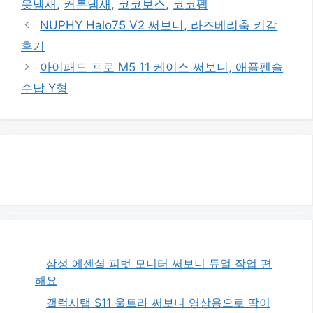
옷냄새
,
커튼냄새
,
코코보스
,
코코펩
리
NUPHY Halo75 V2 써보니, 라즈베리축 키감
후기
아이패드 프로 M5 11 케이스 써보니, 애플펜슬
수납 Y형
삼성 에센셜 피벗 모니터 써보니 듀얼 작업 편
해요
갤럭시탭 S11 울트라 써보니 영상용으로 딱이