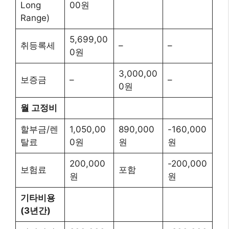
Long
00원
Range)
5,699,00
취등록세
–
–
0원
3,000,00
보증금
–
–
0원
월 고정비
할부금/렌
1,050,00
890,000
-160,000
탈료
0원
원
원
200,000
-200,000
보험료
포함
원
원
기타비용
(3년간)