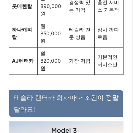
경쟁력 있
충전 서비
롯데렌탈
890,000
는 가격
스 기본적
원
월
하나캐피
테슬라 전
심사 까다
850,000
탈
문 상품
로움
원
월
기본적인
AJ렌터카
820,000
가장 저렴
서비스만
원
테슬라 렌터카 회사마다 조건이 정말
달라요!