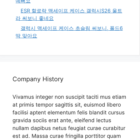
예뻐요
ESR 할로락 맥세이프 케이스 갤럭시S26 울트
라 써보니 좋네요
갤럭시 맥세이프 케이스 초슬림 써보니, 폴드6
딱 맞아요
Company History
Vivamus integer non suscipit taciti mus etiam
at primis tempor sagittis sit, euismod libero
facilisi aptent elementum felis blandit cursus
gravida sociis erat ante, eleifend lectus
nullam dapibus netus feugiat curae curabitur
est ad. Massa curae fringilla porttitor quam