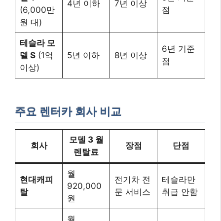
4년 이하
7년 이상
(6,000만
점
원 대)
테슬라 모
6년 기준
델 S
(1억
5년 이하
8년 이상
점
이상)
주요 렌터카 회사 비교
모델 3 월
회사
장점
단점
렌탈료
월
현대캐피
전기차 전
테슬라만
920,000
탈
문 서비스
취급 안함
원
월