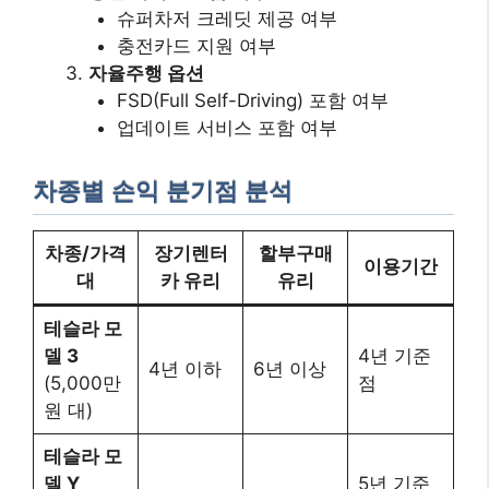
슈퍼차저 크레딧 제공 여부
충전카드 지원 여부
자율주행 옵션
FSD(Full Self-Driving) 포함 여부
업데이트 서비스 포함 여부
차종별 손익 분기점 분석
차종/가격
장기렌터
할부구매
이용기간
대
카 유리
유리
테슬라 모
델 3
4년 기준
4년 이하
6년 이상
(5,000만
점
원 대)
테슬라 모
델 Y
5년 기준