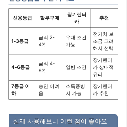
장기렌터
신용등급
할부구매
추천
카
전기차 보
금리 2-
우대 조건
1-3등급
조금 고려
4%
가능
해서 선택
장기렌터
금리 4-
4-6등급
일반 조건
카 상대적
6%
유리
7등급 이
승인 어려
소득증빙
장기렌터
하
움
시 가능
카 추천
실제 사용해보니 이런 점이 좋아요