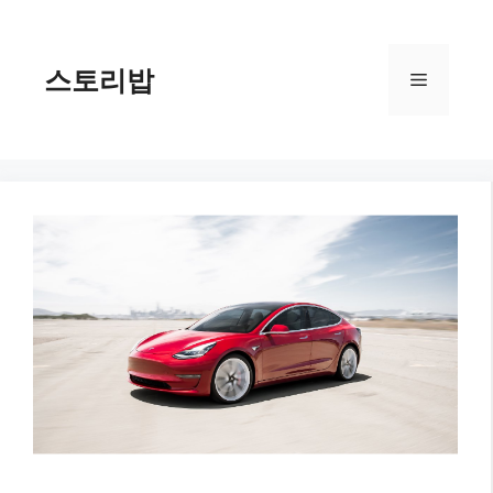
컨
텐
츠
스토리밥
메
로
건
너
뉴
뛰
기