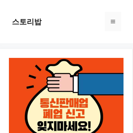
컨
텐
츠
스토리밥
메
로
건
너
뉴
뛰
기