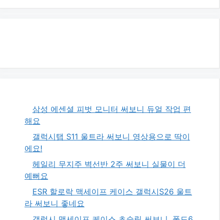
삼성 에센셜 피벗 모니터 써보니 듀얼 작업 편
해요
갤럭시탭 S11 울트라 써보니 영상용으로 딱이
에요!
헤일리 무지주 벽선반 2주 써보니 실물이 더
예뻐요
ESR 할로락 맥세이프 케이스 갤럭시S26 울트
라 써보니 좋네요
갤럭시 맥세이프 케이스 초슬림 써보니, 폴드6