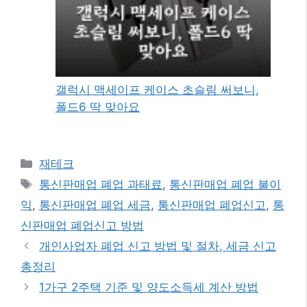
갤럭시 맥세이프 케이스 초슬림 써보니,
폴드6 딱 맞아요
카
재테크
테
태
통신판매업 폐업 과태료
,
통신판매업 폐업 불이
고
그
익
,
통신판매업 폐업 세금
,
통신판매업 폐업신고
,
통
리
신판매업 폐업신고 방법
개인사업자 폐업 신고 방법 및 절차, 세금 신고
총정리
1가구 2주택 기준 및 양도소득세 계산 방법