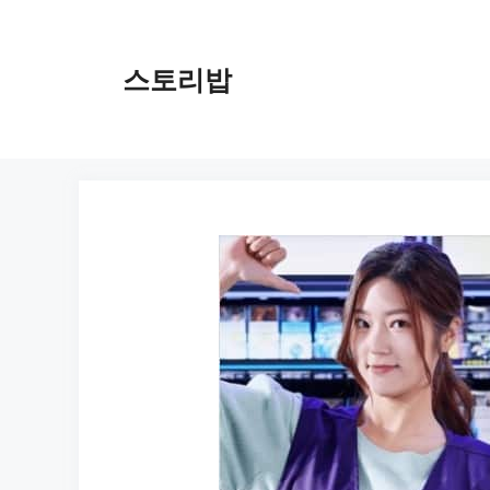
컨
텐
츠
스토리밥
로
건
너
뛰
기