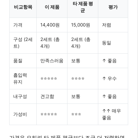
타 제품 평
비교항목
이 제품
평가
균
가격
14,400원
15,000원
저렴
구성 (2세
2세트 (총
2세트 (총
동일
트)
4개)
4개)
품질
만족스러움
보통
↑ 좋음
흡입력
⭐⭐⭐⭐⭐
⭐⭐⭐⭐
↑ 우수
유지
내구성
견고함
보통
↑ 좋음
↑↑ 매우
가성비
⭐⭐⭐⭐⭐
⭐⭐⭐
좋음
가격은 오히려 타 제품 평균보다 조금 더 저렴하면