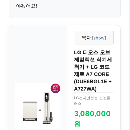
야겠어요!
목차
[
show
]
LG 디오스 오브
제컬렉션 식기세
척기 + LG 코드
제로 A7 CORE
(DUE6BGL1E +
A727WA)
LG전자인증점 신영플
러스
3,080,000
원