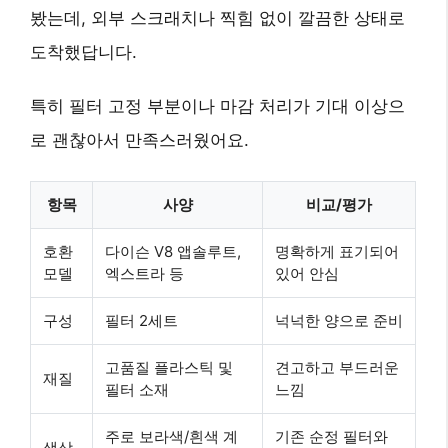
봤는데, 외부 스크래치나 찍힘 없이 깔끔한 상태로
도착했답니다.
특히 필터 고정 부분이나 마감 처리가 기대 이상으
로 괜찮아서 만족스러웠어요.
항목
사양
비교/평가
호환
다이슨 V8 앱솔루트,
명확하게 표기되어
모델
엑스트라 등
있어 안심
구성
필터 2세트
넉넉한 양으로 준비
고품질 플라스틱 및
견고하고 부드러운
재질
필터 소재
느낌
주로 보라색/흰색 계
기존 순정 필터와
색상