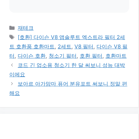
카
재테크
테
태
[호환] 다이슨 V8 앱솔루트 엑스트라 필터 2세
고
그
트 호환품 호환마트
,
2세트
,
V8 필터
,
다이슨 V8 필
리
터
,
다이슨 호환
,
청소기 필터
,
호환 필터
,
호환마트
코드 긴 업소용 청소기 한 달 써보니 성능 대박
이에요
보아르 아가맘마 퓨어 분유포트 써보니 정말 편
해요