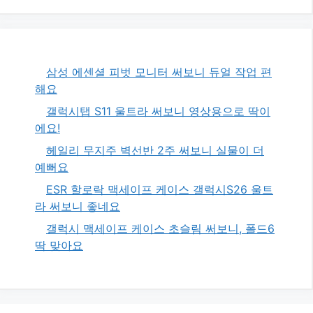
삼성 에센셜 피벗 모니터 써보니 듀얼 작업 편
해요
갤럭시탭 S11 울트라 써보니 영상용으로 딱이
에요!
헤일리 무지주 벽선반 2주 써보니 실물이 더
예뻐요
ESR 할로락 맥세이프 케이스 갤럭시S26 울트
라 써보니 좋네요
갤럭시 맥세이프 케이스 초슬림 써보니, 폴드6
딱 맞아요