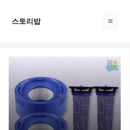
컨
텐
츠
스토리밥
메
로
건
너
뉴
뛰
기