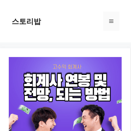
컨
텐
츠
스토리밥
메
로
건
너
뉴
뛰
기