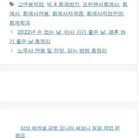
테
태
고연봉직업
,
빅 4 회계법인
,
프린랜서회계사
,
회
고
그
계사
,
회계사연봉
,
회계사자격증
,
회계사직업전망
,
리
회계학과
2022년 손 없는 날, 이사 가기 좋은 날, 결혼 하
기 좋은 날 총정리
노무사 연봉 및 전망, 되는 방법 총정리
삼성 에센셜 피벗 모니터 써보니 듀얼 작업 편
해요