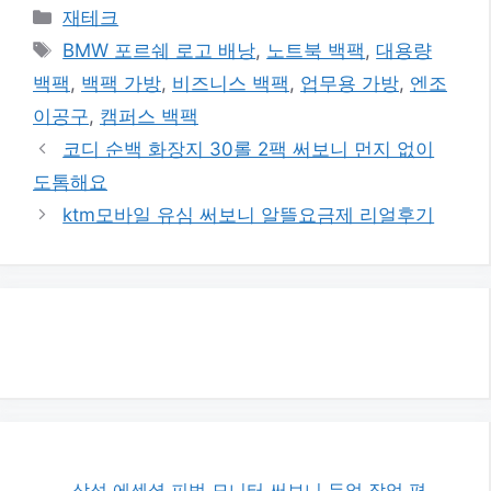
카
재테크
테
태
BMW 포르쉐 로고 배낭
,
노트북 백팩
,
대용량
고
그
백팩
,
백팩 가방
,
비즈니스 백팩
,
업무용 가방
,
엔조
리
이공구
,
캠퍼스 백팩
코디 순백 화장지 30롤 2팩 써보니 먼지 없이
도톰해요
ktm모바일 유심 써보니 알뜰요금제 리얼후기
삼성 에센셜 피벗 모니터 써보니 듀얼 작업 편