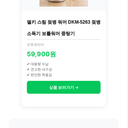
델키 스팀 젖병 워머 DKM-5263 젖병
소독기 보틀워머 중탕기
모핏코리아
59,900원
✔ 대용량 수납
✔ 견고한 내구성
✔ 편안한 착용감
상품 보러가기 →