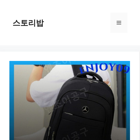
컨
텐
츠
스토리밥
메
로
건
너
뉴
뛰
기