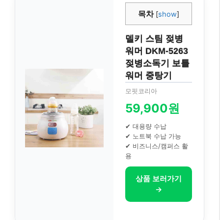
목차
[
show
]
델키 스팀 젖병
워머 DKM-5263
젖병소독기 보틀
워머 중탕기
모핏코리아
59,900원
✔ 대용량 수납
✔ 노트북 수납 가능
✔ 비즈니스/캠퍼스 활
용
상품 보러가기
→