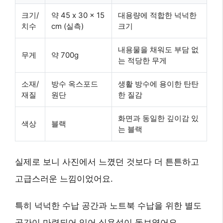
크기/
약 45 x 30 x 15
대용량에 적합한 넉넉한
치수
cm (실측)
크기
내용물을 채워도 부담 없
무게
약 700g
는 적당한 무게
소재/
방수 옥스포드
생활 방수에 용이한 탄탄
재질
원단
한 질감
화면과 동일한 깊이감 있
색상
블랙
는 블랙
실제로 보니 사진에서 느꼈던 것보다 더 튼튼하고
고급스러운 느낌이었어요.
특히 넉넉한 수납 공간과 노트북 수납을 위한 별도
공간이 마련되어 있어 실용성이 돋보였어요.