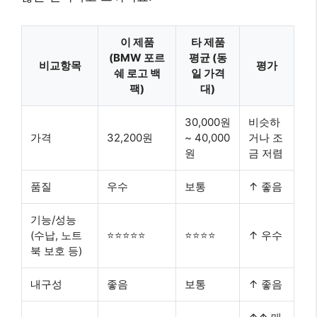
이 제품
타 제품
(BMW 포르
평균 (동
비교항목
평가
쉐 로고 백
일 가격
팩)
대)
30,000원
비슷하
가격
32,200원
~ 40,000
거나 조
원
금 저렴
품질
우수
보통
↑ 좋음
기능/성능
(수납, 노트
⭐⭐⭐⭐⭐
⭐⭐⭐⭐
↑ 우수
북 보호 등)
내구성
좋음
보통
↑ 좋음