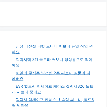
삼성 에센셜 피벗 모니터 써보니 듀얼 작업 편
해요
갤럭시탭 S11 울트라 써보니 영상용으로 딱이
에요!
헤일리 무지주 벽선반 2주 써보니 실물이 더
예뻐요
ESR 할로락 맥세이프 케이스 갤럭시S26 울트
라 써보니 좋네요
갤럭시 맥세이프 케이스 초슬림 써보니, 폴드6
딱 맞아요