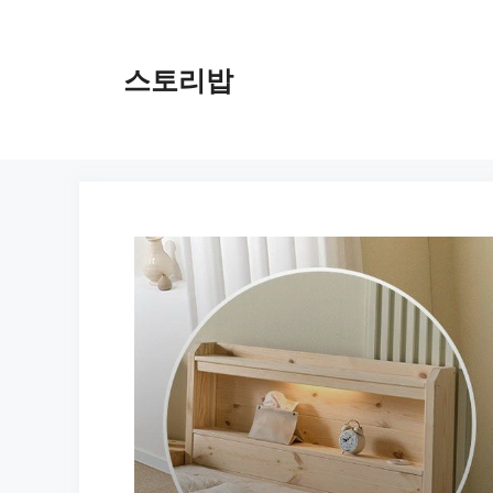
컨
텐
츠
스토리밥
로
건
너
뛰
기