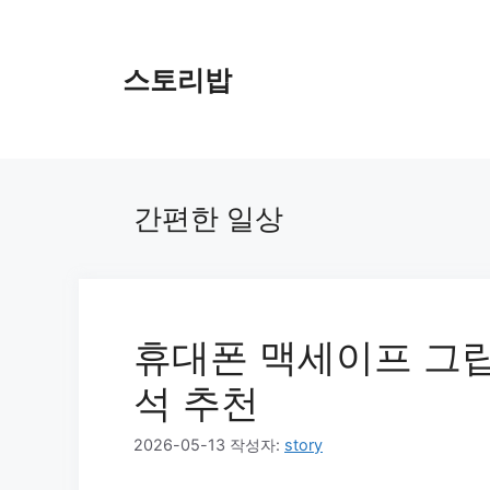
컨
텐
츠
스토리밥
로
건
너
뛰
기
간편한 일상
휴대폰 맥세이프 그
석 추천
2026-05-13
작성자:
story