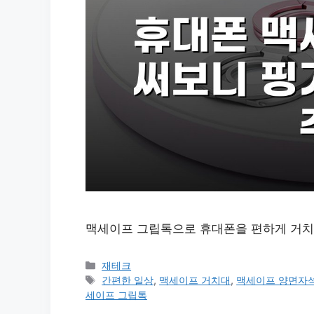
맥세이프 그립톡으로 휴대폰을 편하게 거치
카
재테크
테
태
간편한 일상
,
맥세이프 거치대
,
맥세이프 양면자
고
그
세이프 그립톡
리