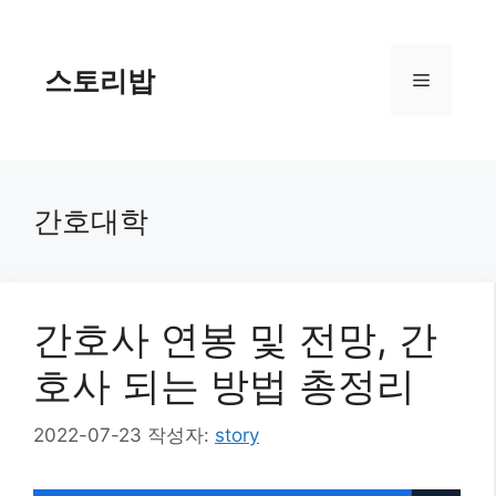
컨
텐
츠
스토리밥
메
로
건
너
뉴
뛰
기
간호대학
간호사 연봉 및 전망, 간
호사 되는 방법 총정리
2022-07-23
작성자:
story