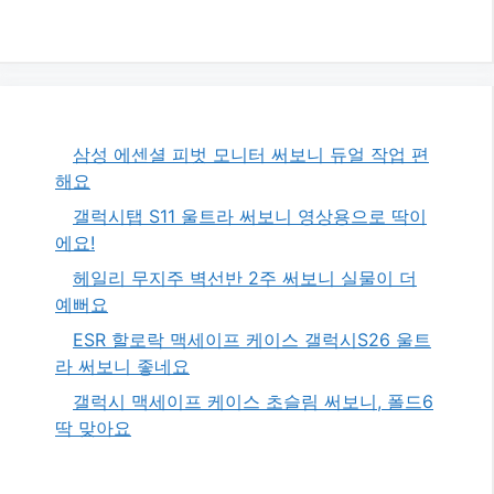
삼성 에센셜 피벗 모니터 써보니 듀얼 작업 편
해요
갤럭시탭 S11 울트라 써보니 영상용으로 딱이
에요!
헤일리 무지주 벽선반 2주 써보니 실물이 더
예뻐요
ESR 할로락 맥세이프 케이스 갤럭시S26 울트
라 써보니 좋네요
갤럭시 맥세이프 케이스 초슬림 써보니, 폴드6
딱 맞아요