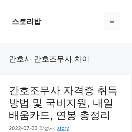
컨
텐
츠
스토리밥
메
로
건
너
뉴
뛰
기
간호사 간호조무사 차이
간호조무사 자격증 취득
방법 및 국비지원, 내일
배움카드, 연봉 총정리
2022-07-23
작성자:
story