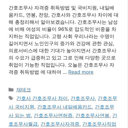
간호조무사 자격증 취득방법 및 국비지원, 내일배
움카드, 연봉, 전망, 간호사와 간호조무사 차이에 대
해 총정리해서 알아보겠습니다. 간호조무사는 남성
에 비해 여성의 비율이 96%로 압도적인 비중을 차
지하는 직업입니다. 고령 사회 우리나라는 수명이
길어지면서 노인인구의 증가와 건강에 관한 관심,
의료서비스에 대한 기대가 높아지면서 간호조무사
의 수요가 급증하고 있고 그로 인해 다양한 곳으로
취업이 가능한 직업입니다. 오늘은 간호조무사 자
격증 취득방법 에 대하여 …
Read more
카
재테크
테
태
간호사 간호조무사 차이
,
간호조무사
,
간호조무
고
그
사 국비지원
,
간호조무사 내일배움카드
,
간호조무
리
사 되는 법
,
간호조무사면허증
,
간호조무사연봉
,
간
호조무사월급
,
간호조무사자격증
,
간호조무사직업