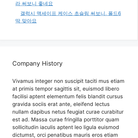
라 써보니 좋네요
갤럭시 맥세이프 케이스 초슬림 써보니, 폴드6
딱 맞아요
Company History
Vivamus integer non suscipit taciti mus etiam
at primis tempor sagittis sit, euismod libero
facilisi aptent elementum felis blandit cursus
gravida sociis erat ante, eleifend lectus
nullam dapibus netus feugiat curae curabitur
est ad. Massa curae fringilla porttitor quam
sollicitudin iaculis aptent leo ligula euismod
dictumst, orci penatibus mauris eros etiam