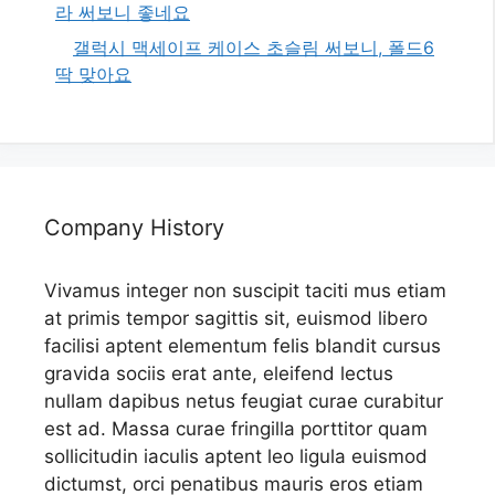
라 써보니 좋네요
갤럭시 맥세이프 케이스 초슬림 써보니, 폴드6
딱 맞아요
Company History
Vivamus integer non suscipit taciti mus etiam
at primis tempor sagittis sit, euismod libero
facilisi aptent elementum felis blandit cursus
gravida sociis erat ante, eleifend lectus
nullam dapibus netus feugiat curae curabitur
est ad. Massa curae fringilla porttitor quam
sollicitudin iaculis aptent leo ligula euismod
dictumst, orci penatibus mauris eros etiam