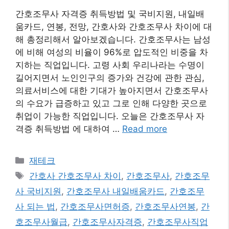
간호조무사 자격증 취득방법 및 국비지원, 내일배
움카드, 연봉, 전망, 간호사와 간호조무사 차이에 대
해 총정리해서 알아보겠습니다. 간호조무사는 남성
에 비해 여성의 비율이 96%로 압도적인 비중을 차
지하는 직업입니다. 고령 사회 우리나라는 수명이
길어지면서 노인인구의 증가와 건강에 관한 관심,
의료서비스에 대한 기대가 높아지면서 간호조무사
의 수요가 급증하고 있고 그로 인해 다양한 곳으로
취업이 가능한 직업입니다. 오늘은 간호조무사 자
격증 취득방법 에 대하여 …
Read more
카
재테크
테
태
간호사 간호조무사 차이
,
간호조무사
,
간호조무
고
그
사 국비지원
,
간호조무사 내일배움카드
,
간호조무
리
사 되는 법
,
간호조무사면허증
,
간호조무사연봉
,
간
호조무사월급
,
간호조무사자격증
,
간호조무사직업