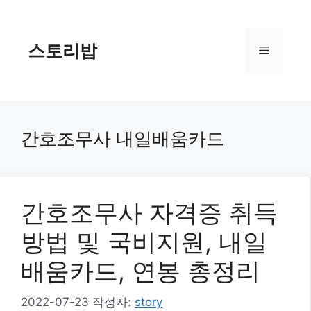
컨
텐
츠
스토리밥
메
로
건
너
뉴
뛰
기
간호조무사 내일배움카드
간호조무사 자격증 취득
방법 및 국비지원, 내일
배움카드, 연봉 총정리
2022-07-23
작성자:
story