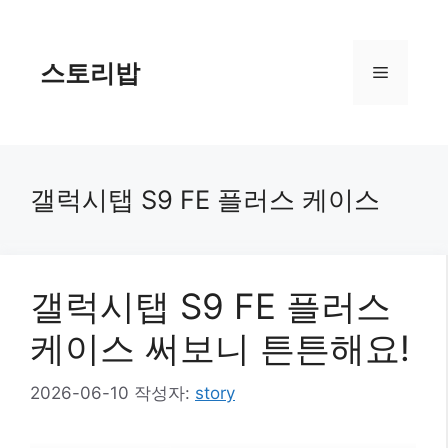
컨
텐
츠
스토리밥
메
로
건
너
뉴
뛰
기
갤럭시탭 S9 FE 플러스 케이스
갤럭시탭 S9 FE 플러스
케이스 써보니 튼튼해요!
2026-06-10
작성자:
story