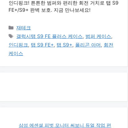
인디핑크! 튼튼한 범퍼와 편리한 회전 거치로 탭 S9
FE+/S9+ 완벽 보호. 지금 만나보세요!
카
재테크
테
태
갤럭시탭 S9 FE 플러스 케이스
,
범퍼 케이스
,
고
그
인디핑크
,
탭 S9 FE+
,
탭 S9+
,
폴리곤 아머
,
회전
리
케이스
삼성 에센셜 피벗 모니터 써보니 듀얼 작업 편