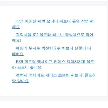
삼성 에센셜 피벗 모니터 써보니 듀얼 작업 편
해요
갤럭시탭 S11 울트라 써보니 영상용으로 딱이
에요!
헤일리 무지주 벽선반 2주 써보니 실물이 더
예뻐요
ESR 할로락 맥세이프 케이스 갤럭시S26 울트
라 써보니 좋네요
갤럭시 맥세이프 케이스 초슬림 써보니, 폴드6
딱 맞아요