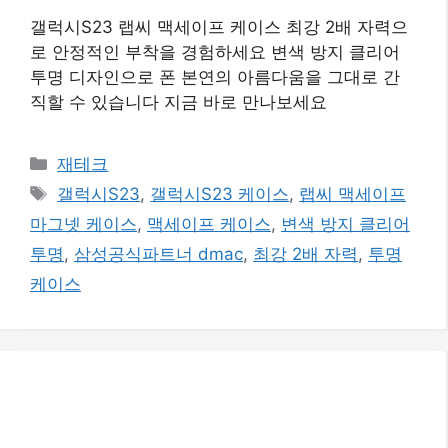
갤럭시S23 랩씨 맥세이프 케이스 최강 2배 자력으
로 안정적인 부착을 경험하세요 변색 방지 클리어
투명 디자인으로 폰 본연의 아름다움을 그대로 간
직할 수 있습니다 지금 바로 만나보세요
카
재테크
테
태
갤럭시S23
,
갤럭시S23 케이스
,
랩씨 맥세이프
고
그
마그넷 케이스
,
맥세이프 케이스
,
변색 방지 클리어
리
투명
,
삼성공식파트너 dmac
,
최강 2배 자력
,
투명
케이스