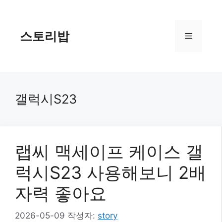
컨
텐
츠
스토리밥
메
로
건
너
뉴
뛰
기
갤럭시S23
랩씨 맥세이프 케이스 갤
럭시S23 사용해보니 2배
자력 좋아요
2026-05-09
작성자:
story