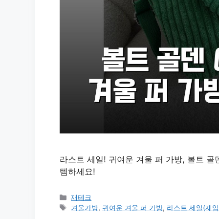
라스트 세일! 귀여운 겨울 퍼 가방, 볼트 골
템하세요!
카
재테크
테
태
겨울가방
,
귀여운 겨울 퍼 가방
,
라스트 세일(재입
고
그