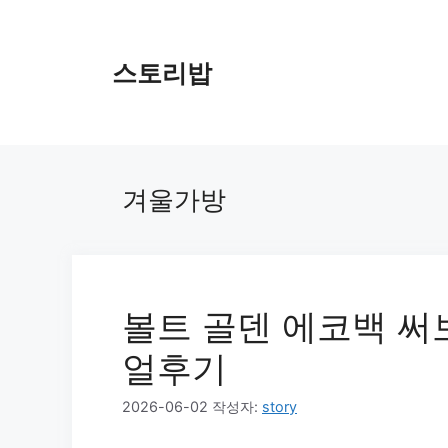
컨
텐
츠
스토리밥
로
건
너
뛰
기
겨울가방
볼트 골덴 에코백 써보
얼후기
2026-06-02
작성자:
story