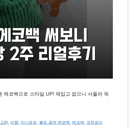
덴 에코백으로 스타일 UP! 재입고 없으니 서둘러 득
고X)
,
리햅
,
미니토트
,
볼트 골덴 에코백
,
에코백
,
코듀로이