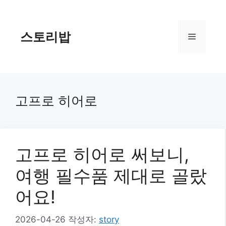
컨
텐
츠
스토리밥
메
로
건
너
뉴
뛰
기
고프로 히어로
고프로 히어로 써보니,
여행 필수품 제대로 골랐
어요!
2026-04-26
작성자:
story