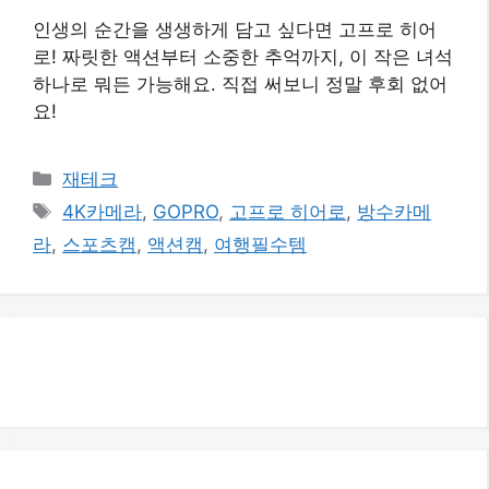
인생의 순간을 생생하게 담고 싶다면 고프로 히어
로! 짜릿한 액션부터 소중한 추억까지, 이 작은 녀석
하나로 뭐든 가능해요. 직접 써보니 정말 후회 없어
요!
카
재테크
테
태
4K카메라
,
GOPRO
,
고프로 히어로
,
방수카메
고
그
라
,
스포츠캠
,
액션캠
,
여행필수템
리