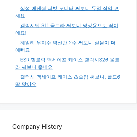
삼성 에센셜 피벗 모니터 써보니 듀얼 작업 편
해요
갤럭시탭 S11 울트라 써보니 영상용으로 딱이
에요!
헤일리 무지주 벽선반 2주 써보니 실물이 더
예뻐요
ESR 할로락 맥세이프 케이스 갤럭시S26 울트
라 써보니 좋네요
갤럭시 맥세이프 케이스 초슬림 써보니, 폴드6
딱 맞아요
Company History