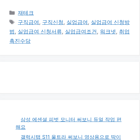
카
재테크
테
태
구직급여
,
구직신청
,
실업급여
,
실업급여 신청방
고
그
법
,
실업급여 신청서류
,
실업급여조건
,
워크넷
,
취업
리
촉진수당
삼성 에센셜 피벗 모니터 써보니 듀얼 작업 편
해요
갤럭시탭 S11 울트라 써보니 영상용으로 딱이