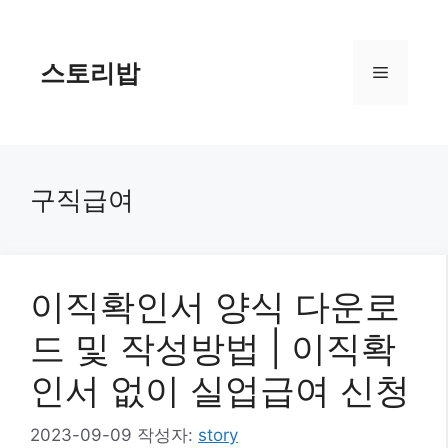
컨
텐
츠
스토리밥
메
로
건
너
뉴
뛰
기
구직급여
이직확인서 양식 다운로
드 및 작성방법 | 이직확
인서 없이 실업급여 신청
2023-09-09
작성자:
story