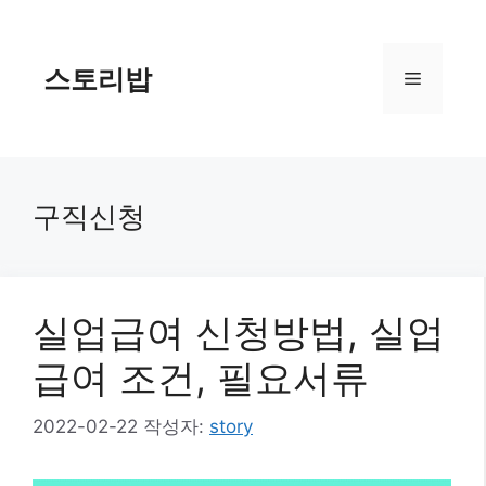
컨
텐
츠
스토리밥
메
로
건
너
뉴
뛰
기
구직신청
실업급여 신청방법, 실업
급여 조건, 필요서류
2022-02-22
작성자:
story