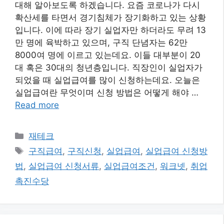
대해 알아보도록 하겠습니다. 요즘 코로나가 다시
확산세를 타면서 경기침체가 장기화하고 있는 상황
입니다. 이에 따라 장기 실업자만 하더라도 무려 13
만 명에 육박하고 있으며, 구직 단념자는 62만
8000여 명에 이르고 있는데요. 이들 대부분이 20
대 혹은 30대의 청년층입니다. 직장인이 실업자가
되었을 때 실업급여를 많이 신청하는데요. 오늘은
실업급여란 무엇이며 신청 방법은 어떻게 해야 …
Read more
카
재테크
테
태
구직급여
,
구직신청
,
실업급여
,
실업급여 신청방
고
그
법
,
실업급여 신청서류
,
실업급여조건
,
워크넷
,
취업
리
촉진수당