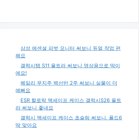
삼성 에센셜 피벗 모니터 써보니 듀얼 작업 편
해요
갤럭시탭 S11 울트라 써보니 영상용으로 딱이
에요!
헤일리 무지주 벽선반 2주 써보니 실물이 더
예뻐요
ESR 할로락 맥세이프 케이스 갤럭시S26 울트
라 써보니 좋네요
갤럭시 맥세이프 케이스 초슬림 써보니, 폴드6
딱 맞아요