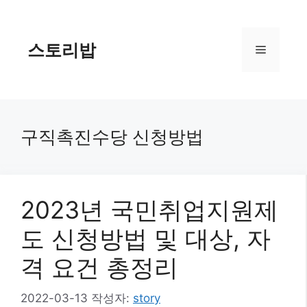
컨
텐
츠
스토리밥
메
로
건
너
뉴
뛰
기
구직촉진수당 신청방법
2023년 국민취업지원제
도 신청방법 및 대상, 자
격 요건 총정리
2022-03-13
작성자:
story