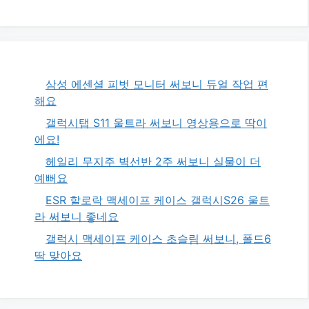
삼성 에센셜 피벗 모니터 써보니 듀얼 작업 편
해요
갤럭시탭 S11 울트라 써보니 영상용으로 딱이
에요!
헤일리 무지주 벽선반 2주 써보니 실물이 더
예뻐요
ESR 할로락 맥세이프 케이스 갤럭시S26 울트
라 써보니 좋네요
갤럭시 맥세이프 케이스 초슬림 써보니, 폴드6
딱 맞아요