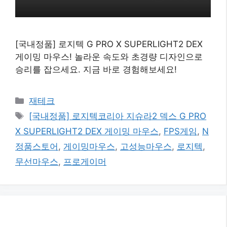
[국내정품] 로지텍 G PRO X SUPERLIGHT2 DEX
게이밍 마우스! 놀라운 속도와 초경량 디자인으로
승리를 잡으세요. 지금 바로 경험해보세요!
카
재테크
테
태
[국내정품] 로지텍코리아 지슈라2 덱스 G PRO
고
그
X SUPERLIGHT2 DEX 게이밍 마우스
,
FPS게임
,
N
리
정품스토어
,
게이밍마우스
,
고성능마우스
,
로지텍
,
무선마우스
,
프로게이머