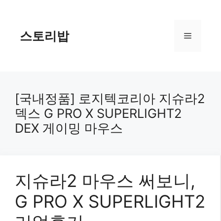
컨
텐
츠
스토리밥
메
로
건
너
뉴
뛰
기
[국내정품] 로지텍코리아 지슈라2
덱스 G PRO X SUPERLIGHT2
DEX 게이밍 마우스
지슈라2 마우스 써보니,
G PRO X SUPERLIGHT2