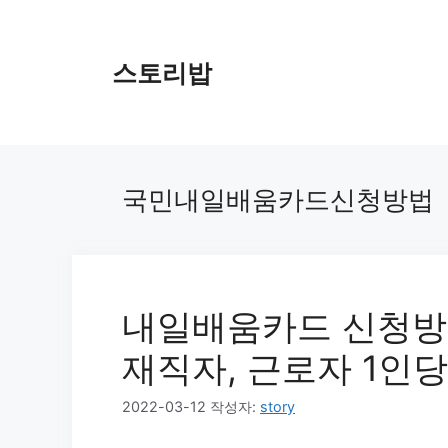
컨
텐
츠
스토리밥
로
건
너
뛰
기
국민내일배움카드신청방법
내일배움카드 신청방법
재직자, 근로자 1인당
2022-03-12
작성자:
story