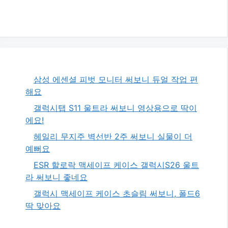
삼성 에센셜 피벗 모니터 써보니 듀얼 작업 편
해요
갤럭시탭 S11 울트라 써보니 영상용으로 딱이
에요!
헤일리 무지주 벽선반 2주 써보니 실물이 더
예뻐요
ESR 할로락 맥세이프 케이스 갤럭시S26 울트
라 써보니 좋네요
갤럭시 맥세이프 케이스 초슬림 써보니, 폴드6
딱 맞아요