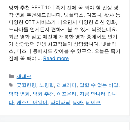
영화 추천 BEST 10 | 죽기 전에 꼭 봐야 할 인생 명
작 영화 추천해드립니다. 넷플릭스, 디즈니, 왓챠 등
다양한 OTT 서비스가 나오면서 다양한 최신 영화,
드라마를 언제든지 편하게 볼 수 있게 되었는데요.
최근 영화 말고 예전에 개봉한 영화 중에서도 인기
가 상당했던 인생 최고작들이 상당합니다. 넷플릭
스, 디즈니 등에서도 찾아볼 수 있구요. 오늘은 죽기
전에 꼭 봐야 …
Read more
카
재테크
테
태
굿윌헌팅
,
노팅힐
,
러브레터
,
말할 수 없는 비밀
,
고
그
명작 영화
,
영화 추천
,
이프온리
,
지금 만나러 갑니
리
다
,
캐스트 어웨이
,
타이타닉
,
타짜
,
테이큰