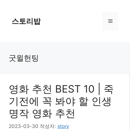
컨
텐
츠
스토리밥
메
로
건
너
뉴
뛰
기
굿윌헌팅
영화 추천 BEST 10 | 죽
기전에 꼭 봐야 할 인생
명작 영화 추천
2023-03-30
작성자:
story