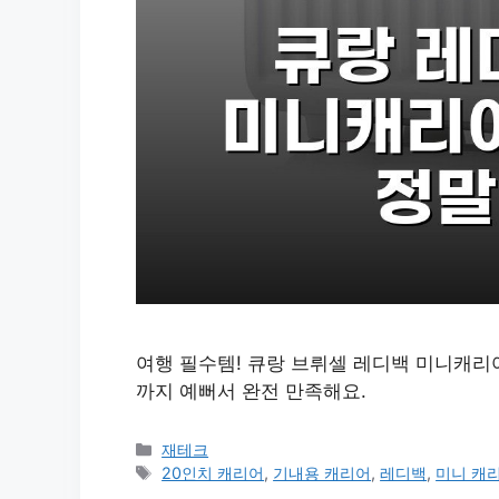
여행 필수템! 큐랑 브뤼셀 레디백 미니캐리어
까지 예뻐서 완전 만족해요.
카
재테크
테
태
20인치 캐리어
,
기내용 캐리어
,
레디백
,
미니 캐
고
그