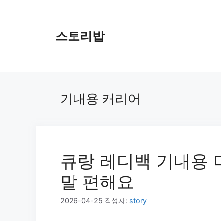
컨
텐
츠
스토리밥
로
건
너
뛰
기
기내용 캐리어
큐랑 레디백 기내용 
말 편해요
2026-04-25
작성자:
story