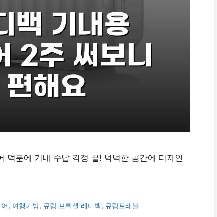
 덕분에 기내 수납 걱정 끝! 넉넉한 공간에 디자인
리어
,
여행가방
,
큐랑 브뤼셀 레디백
,
큐랑트레블