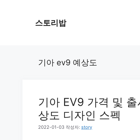
컨
텐
츠
스토리밥
로
건
너
뛰
기
기아 ev9 예상도
기아 EV9 가격 및 출
상도 디자인 스펙
2022-01-03
작성자:
story