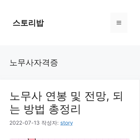
컨
텐
츠
스토리밥
메
로
건
너
뉴
뛰
기
노무사자격증
노무사 연봉 및 전망, 되
는 방법 총정리
2022-07-13
작성자:
story