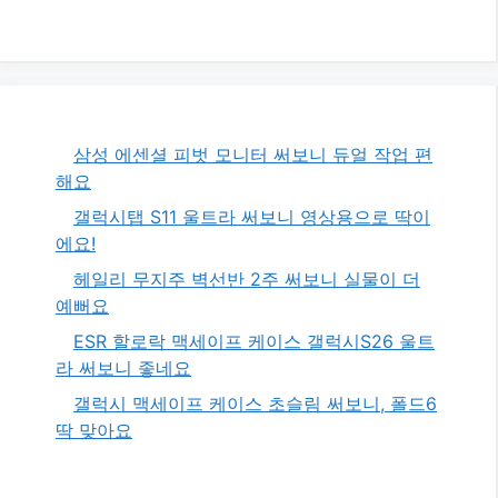
삼성 에센셜 피벗 모니터 써보니 듀얼 작업 편
해요
갤럭시탭 S11 울트라 써보니 영상용으로 딱이
에요!
헤일리 무지주 벽선반 2주 써보니 실물이 더
예뻐요
ESR 할로락 맥세이프 케이스 갤럭시S26 울트
라 써보니 좋네요
갤럭시 맥세이프 케이스 초슬림 써보니, 폴드6
딱 맞아요