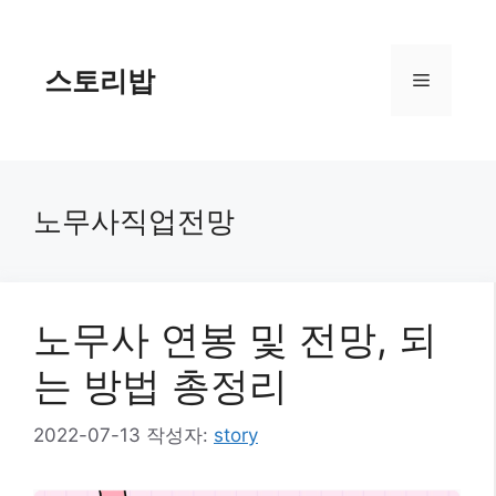
컨
텐
츠
스토리밥
메
로
건
너
뉴
뛰
기
노무사직업전망
노무사 연봉 및 전망, 되
는 방법 총정리
2022-07-13
작성자:
story