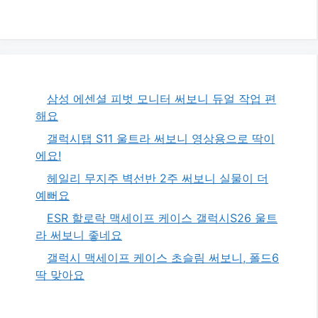
삼성 에센셜 피벗 모니터 써보니 듀얼 작업 편
해요
갤럭시탭 S11 울트라 써보니 영상용으로 딱이
에요!
헤일리 무지주 벽선반 2주 써보니 실물이 더
예뻐요
ESR 할로락 맥세이프 케이스 갤럭시S26 울트
라 써보니 좋네요
갤럭시 맥세이프 케이스 초슬림 써보니, 폴드6
딱 맞아요