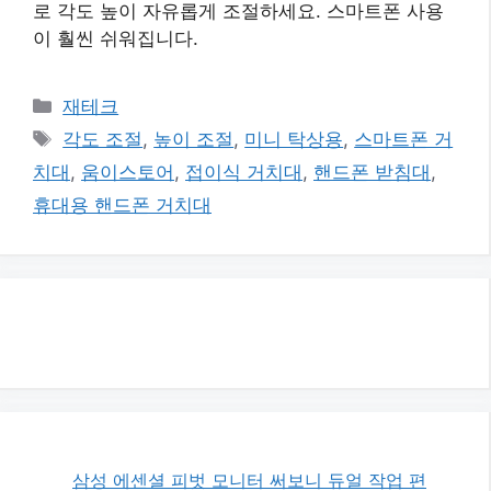
로 각도 높이 자유롭게 조절하세요. 스마트폰 사용
이 훨씬 쉬워집니다.
카
재테크
테
태
각도 조절
,
높이 조절
,
미니 탁상용
,
스마트폰 거
고
그
치대
,
움이스토어
,
접이식 거치대
,
핸드폰 받침대
,
리
휴대용 핸드폰 거치대
삼성 에센셜 피벗 모니터 써보니 듀얼 작업 편