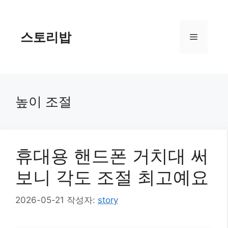
컨
텐
츠
스토리밥
메
로
건
너
뉴
뛰
기
높이 조절
휴대용 핸드폰 거치대 써
보니 각도 조절 최고예요
2026-05-21
작성자:
story