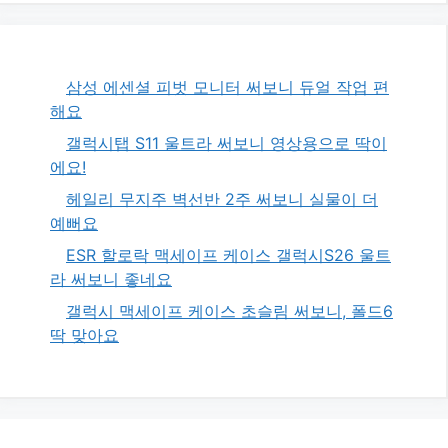
삼성 에센셜 피벗 모니터 써보니 듀얼 작업 편
해요
갤럭시탭 S11 울트라 써보니 영상용으로 딱이
에요!
헤일리 무지주 벽선반 2주 써보니 실물이 더
예뻐요
ESR 할로락 맥세이프 케이스 갤럭시S26 울트
라 써보니 좋네요
갤럭시 맥세이프 케이스 초슬림 써보니, 폴드6
딱 맞아요