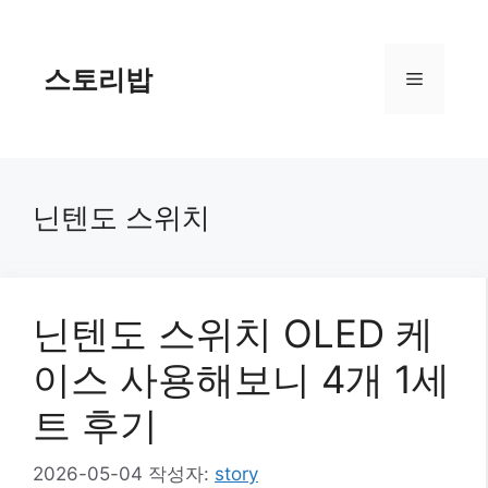
컨
텐
츠
스토리밥
메
로
건
너
뉴
뛰
기
닌텐도 스위치
닌텐도 스위치 OLED 케
이스 사용해보니 4개 1세
트 후기
2026-05-04
작성자:
story